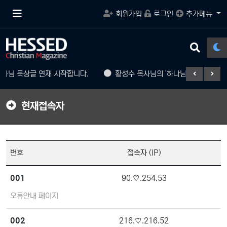
메
회원가입
로그인
추가메뉴
뉴
버
튼
검
색
버
사님 묵상글 연재 시작합니다.
황성수 목사님의 '하나님 나라의 백성' 
튼
현재접속자
번호
접속자 (IP)
001
90.♡.254.53
오류안내 페이지
002
216.♡.216.52