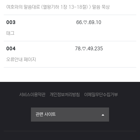
여호와의 말씀대로 (열왕기하 1장 13-18절) > 말씀 묵상
003
66.♡.69.10
태그
004
78.♡.49.235
오류안내 페이지
서비스이용약관
개인정보처리방침
이메일무단수집거부
관련 사이트